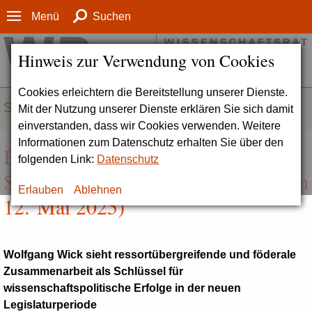
Menü
Suchen
Hinweis zur Verwendung von Cookies
Cookies erleichtern die Bereitstellung unserer Dienste.
SERVICE
Mit der Nutzung unserer Dienste erklären Sie sich damit
einverstanden, dass wir Cookies verwenden. Weitere
Informationen zum Datenschutz erhalten Sie über den
Bund und Länder müssen an einem
folgenden Link:
Datenschutz
Strang ziehen (Pressemitteilung vom
Erlauben
Ablehnen
12. Mai 2025)
Wolfgang Wick sieht ressortübergreifende und föderale
Zusammenarbeit als Schlüssel für
wissenschaftspolitische Erfolge in der neuen
Legislaturperiode