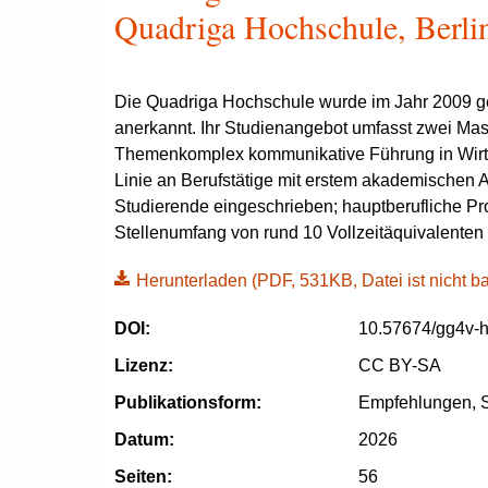
Quadriga Hochschule, Berli
Die Quadriga Hochschule wurde im Jahr 2009 gegr
anerkannt. Ihr Studienangebot umfasst zwei M
Themenkomplex kommunikative Führung in Wirtschaf
Linie an Berufstätige mit erstem akademischen
Studierende eingeschrieben; hauptberufliche P
Stellenumfang von rund 10 Vollzeitäquivalenten 
Herunterladen
(PDF, 531KB, Datei ist nicht bar
DOI:
10.57674/gg4v-
Lizenz:
CC BY-SA
Publikationsform:
Empfehlungen, S
Datum:
2026
Seiten:
56