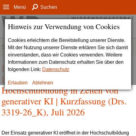
Menü
Suchen
Hinweis zur Verwendung von Cookies
Cookies erleichtern die Bereitstellung unserer Dienste.
SERVICE
Mit der Nutzung unserer Dienste erklären Sie sich damit
einverstanden, dass wir Cookies verwenden. Weitere
Informationen zum Datenschutz erhalten Sie über den
Intellektuelle Souveränität:
folgenden Link:
Datenschutz
Empfehlungen für die
Erlauben
Ablehnen
Hochschulbildung in Zeiten von
generativer KI | Kurzfassung (Drs.
3319-26_K), Juli 2026
Der Einsatz generativer
KI
eröffnet in der Hochschulbildung