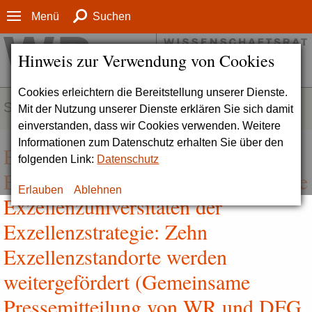
Menü
Suchen
Hinweis zur Verwendung von Cookies
Cookies erleichtern die Bereitstellung unserer Dienste.
SERVICE
Mit der Nutzung unserer Dienste erklären Sie sich damit
einverstanden, dass wir Cookies verwenden. Weitere
Informationen zum Datenschutz erhalten Sie über den
Entscheidung im
folgenden Link:
Datenschutz
Evaluationsverfahren der Förderlinie
Erlauben
Ablehnen
Exzellenzuniversitäten der
Exzellenzstrategie:
Zehn
Exzellenzstandorte werden
weitergefördert (Gemeinsame
Pressemitteilung von WR und DFG