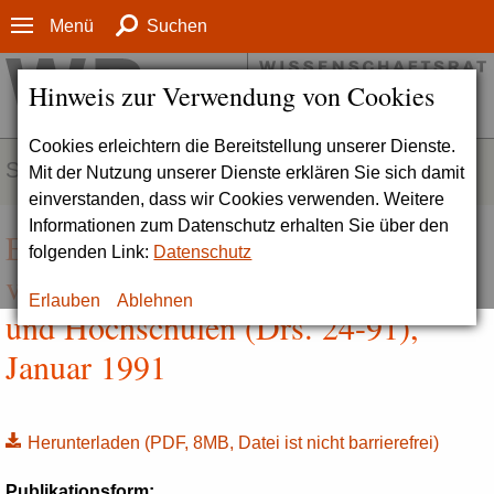
Menü
Suchen
Hinweis zur Verwendung von Cookies
Cookies erleichtern die Bereitstellung unserer Dienste.
SERVICE
Mit der Nutzung unserer Dienste erklären Sie sich damit
einverstanden, dass wir Cookies verwenden. Weitere
Informationen zum Datenschutz erhalten Sie über den
Empfehlungen zur Zusammenarbeit
folgenden Link:
Datenschutz
von Großforschungseinrichtungen
Erlauben
Ablehnen
und Hochschulen (Drs. 24-91),
Januar 1991
Herunterladen
(PDF, 8MB, Datei ist nicht barrierefrei)
Publikationsform: