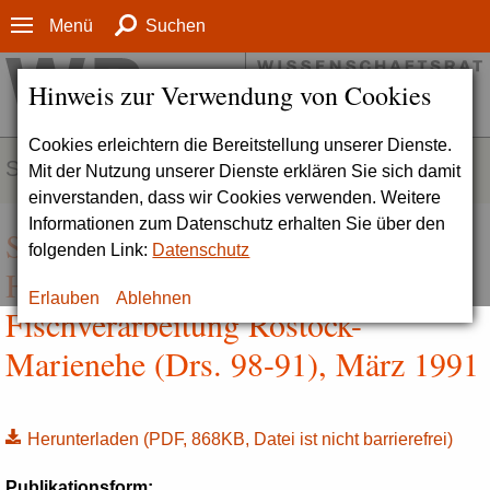
Menü
Suchen
Hinweis zur Verwendung von Cookies
Cookies erleichtern die Bereitstellung unserer Dienste.
SERVICE
Mit der Nutzung unserer Dienste erklären Sie sich damit
einverstanden, dass wir Cookies verwenden. Weitere
Informationen zum Datenschutz erhalten Sie über den
Stellungnahme zum Institut für
folgenden Link:
Datenschutz
Hochseefischerei und
Erlauben
Ablehnen
Fischverarbeitung Rostock-
Marienehe (Drs. 98-91), März 1991
Herunterladen
(PDF, 868KB, Datei ist nicht barrierefrei)
Publikationsform: