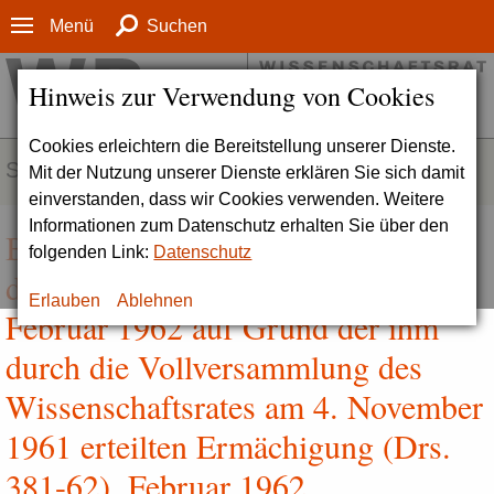
Menü
Suchen
Hinweis zur Verwendung von Cookies
Cookies erleichtern die Bereitstellung unserer Dienste.
SERVICE
Mit der Nutzung unserer Dienste erklären Sie sich damit
einverstanden, dass wir Cookies verwenden. Weitere
Informationen zum Datenschutz erhalten Sie über den
Beschluss des "Ausschusses 1962"
folgenden Link:
Datenschutz
des Wissenschaftsrates vom 10.
Erlauben
Ablehnen
Februar 1962 auf Grund der ihm
durch die Vollversammlung des
Wissenschaftsrates am 4. November
1961 erteilten Ermächigung (Drs.
381-62), Februar 1962