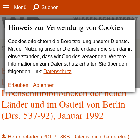
Menü
Suchen
Hinweis zur Verwendung von Cookies
Cookies erleichtern die Bereitstellung unserer Dienste.
SERVICE
Mit der Nutzung unserer Dienste erklären Sie sich damit
einverstanden, dass wir Cookies verwenden. Weitere
Informationen zum Datenschutz erhalten Sie über den
Empfehlungen zur Sicherung der
folgenden Link:
Datenschutz
Literaturversorgung an den
Erlauben
Ablehnen
Hochschulbibliotheken der neuen
Länder und im Ostteil von Berlin
(Drs. 537-92), Januar 1992
Herunterladen
(PDF, 918KB, Datei ist nicht barrierefrei)