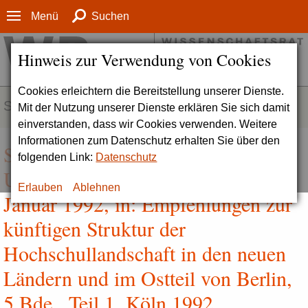
Menü
Suchen
Hinweis zur Verwendung von Cookies
Cookies erleichtern die Bereitstellung unserer Dienste.
SERVICE
Mit der Nutzung unserer Dienste erklären Sie sich damit
einverstanden, dass wir Cookies verwenden. Weitere
Informationen zum Datenschutz erhalten Sie über den
Stellungnahme zur Gründung einer
folgenden Link:
Datenschutz
Universität in Erfurt (Drs. 538-92),
Erlauben
Ablehnen
Januar 1992, in: Empfehlungen zur
künftigen Struktur der
Hochschullandschaft in den neuen
Ländern und im Ostteil von Berlin,
5 Bde., Teil 1, Köln 1992