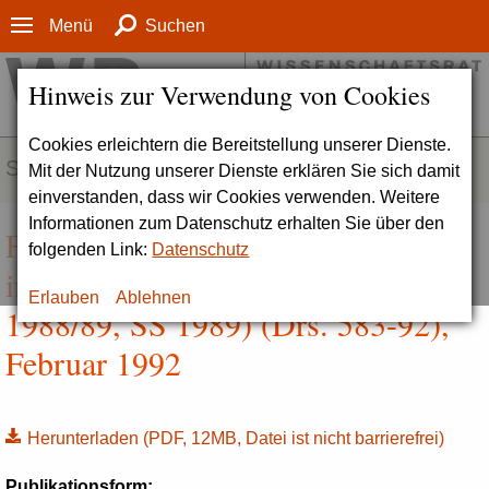
Menü
Suchen
Hinweis zur Verwendung von Cookies
Cookies erleichtern die Bereitstellung unserer Dienste.
SERVICE
Mit der Nutzung unserer Dienste erklären Sie sich damit
einverstanden, dass wir Cookies verwenden. Weitere
Informationen zum Datenschutz erhalten Sie über den
Fachstudiendauer an Universitäten
folgenden Link:
Datenschutz
im Prüfungsjahr 1989 (WS
Erlauben
Ablehnen
1988/89, SS 1989) (Drs. 583-92),
Februar 1992
Herunterladen
(PDF, 12MB, Datei ist nicht barrierefrei)
Publikationsform: