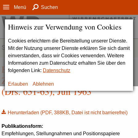
Menü
Suchen
Hinweis zur Verwendung von Cookies
Cookies erleichtern die Bereitstellung unserer Dienste.
SERVICE
Mit der Nutzung unserer Dienste erklären Sie sich damit
einverstanden, dass wir Cookies verwenden. Weitere
Informationen zum Datenschutz erhalten Sie über den
Empfehlungen zum Ausbau der
folgenden Link:
Datenschutz
Zahn-, Mund- und Kieferheilkunde
Erlauben
Ablehnen
(Drs. 651-63), Juli 1963
Herunterladen
(PDF, 388KB, Datei ist nicht barrierefrei)
Publikationsform:
Empfehlungen, Stellungnahmen und Positionspapiere