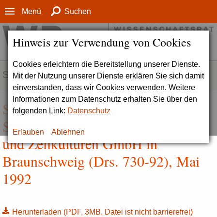
Menü
Suchen
Hinweis zur Verwendung von Cookies
Cookies erleichtern die Bereitstellung unserer Dienste.
SERVICE
Mit der Nutzung unserer Dienste erklären Sie sich damit
einverstanden, dass wir Cookies verwenden. Weitere
Informationen zum Datenschutz erhalten Sie über den
Stellungnahme zur DSM ­ Deutsche
folgenden Link:
Datenschutz
Sammlung von Mikroorganismen
Erlauben
Ablehnen
und Zellkulturen GmbH in
Braunschweig (Drs. 730-92), Mai
1992
Herunterladen
(PDF, 3MB, Datei ist nicht barrierefrei)