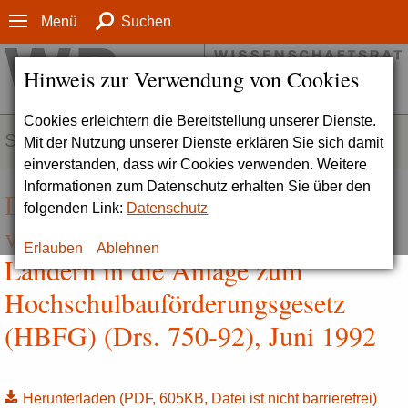
Menü
Suchen
Hinweis zur Verwendung von Cookies
Cookies erleichtern die Bereitstellung unserer Dienste.
SERVICE
Mit der Nutzung unserer Dienste erklären Sie sich damit
einverstanden, dass wir Cookies verwenden. Weitere
Informationen zum Datenschutz erhalten Sie über den
Dritte Empfehlung zur Aufnahme
folgenden Link:
Datenschutz
von Fachhochschulen in den neuen
Erlauben
Ablehnen
Ländern in die Anlage zum
Hochschulbauförderungsgesetz
(HBFG) (Drs. 750-92), Juni 1992
Herunterladen
(PDF, 605KB, Datei ist nicht barrierefrei)