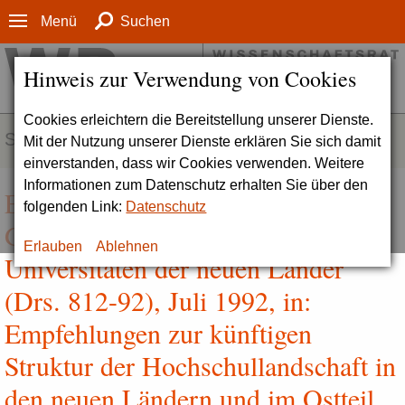
Menü
Suchen
Hinweis zur Verwendung von Cookies
Cookies erleichtern die Bereitstellung unserer Dienste.
SERVICE
Mit der Nutzung unserer Dienste erklären Sie sich damit
einverstanden, dass wir Cookies verwenden. Weitere
Informationen zum Datenschutz erhalten Sie über den
Empfehlungen zu den
folgenden Link:
Datenschutz
Geisteswissenschaften an den
Erlauben
Ablehnen
Universitäten der neuen Länder
(Drs. 812-92), Juli 1992, in:
Empfehlungen zur künftigen
Struktur der Hochschullandschaft in
den neuen Ländern und im Ostteil