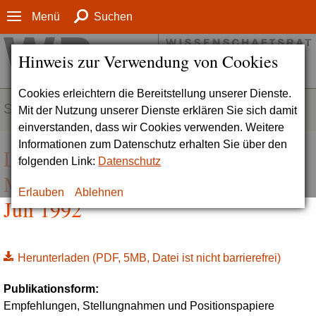
Menü
Suchen
Hinweis zur Verwendung von Cookies
Cookies erleichtern die Bereitstellung unserer Dienste.
SERVICE
Mit der Nutzung unserer Dienste erklären Sie sich damit
einverstanden, dass wir Cookies verwenden. Weitere
Informationen zum Datenschutz erhalten Sie über den
Leitlinien zur Reform des
folgenden Link:
Datenschutz
Medizinstudiums (Drs. 814-92),
Erlauben
Ablehnen
Juli 1992
Herunterladen
(PDF, 5MB, Datei ist nicht barrierefrei)
Publikationsform:
Empfehlungen, Stellungnahmen und Positionspapiere