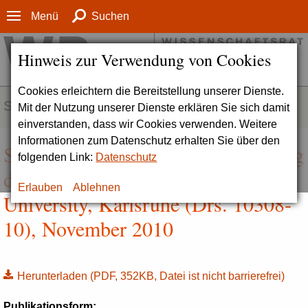
Menü
Suchen
Hinweis zur Verwendung von Cookies
Cookies erleichtern die Bereitstellung unserer Dienste.
SERVICE
Mit der Nutzung unserer Dienste erklären Sie sich damit
einverstanden, dass wir Cookies verwenden. Weitere
Informationen zum Datenschutz erhalten Sie über den
Stellungnahme zur Reakkreditierung
folgenden Link:
Datenschutz
der Karlshochschule International
Erlauben
Ablehnen
University, Karlsruhe (Drs. 10308-
10), November 2010
Herunterladen
(PDF, 352KB, Datei ist nicht barrierefrei)
Publikationsform: