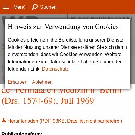
Menü
Suchen
Hinweis zur Verwendung von Cookies
Cookies erleichtern die Bereitstellung unserer Dienste.
SERVICE
Mit der Nutzung unserer Dienste erklären Sie sich damit
einverstanden, dass wir Cookies verwenden. Weitere
Informationen zum Datenschutz erhalten Sie über den
Stellungnahme des
folgenden Link:
Datenschutz
Wissenschaftsrates zur Förderung
Erlauben
Ablehnen
der Perinatalen Medizin in Berlin
(Drs. 1574-69), Juli 1969
Herunterladen
(PDF, 93KB, Datei ist nicht barrierefrei)
Publikationsform: