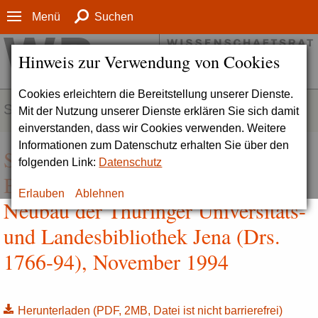
Menü
Suchen
Hinweis zur Verwendung von Cookies
Cookies erleichtern die Bereitstellung unserer Dienste.
SERVICE
Mit der Nutzung unserer Dienste erklären Sie sich damit
einverstanden, dass wir Cookies verwenden. Weitere
Informationen zum Datenschutz erhalten Sie über den
Stellungnahme zum
folgenden Link:
Datenschutz
Bibliothekskonzept und zum
Erlauben
Ablehnen
Neubau der Thüringer Universitäts-
und Landesbibliothek Jena (Drs.
1766-94), November 1994
Herunterladen
(PDF, 2MB, Datei ist nicht barrierefrei)