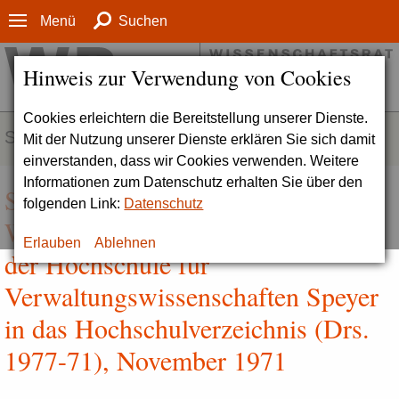
Menü
Suchen
Hinweis zur Verwendung von Cookies
Cookies erleichtern die Bereitstellung unserer Dienste.
SERVICE
Mit der Nutzung unserer Dienste erklären Sie sich damit
einverstanden, dass wir Cookies verwenden. Weitere
Informationen zum Datenschutz erhalten Sie über den
Stellungnahme des
folgenden Link:
Datenschutz
Wissenschaftsrates zur Aufnahme
Erlauben
Ablehnen
der Hochschule für
Verwaltungswissenschaften Speyer
in das Hochschulverzeichnis (Drs.
1977-71), November 1971