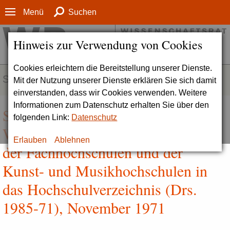
Menü
Suchen
Hinweis zur Verwendung von Cookies
Cookies erleichtern die Bereitstellung unserer Dienste.
SERVICE
Mit der Nutzung unserer Dienste erklären Sie sich damit
einverstanden, dass wir Cookies verwenden. Weitere
Informationen zum Datenschutz erhalten Sie über den
Stellungnahme des
folgenden Link:
Datenschutz
Wissenschaftsrates zur Aufnahme
Erlauben
Ablehnen
der Fachhochschulen und der
Kunst- und Musikhochschulen in
das Hochschulverzeichnis (Drs.
1985-71), November 1971