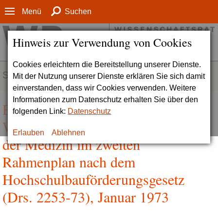
Menü
Suchen
Hinweis zur Verwendung von Cookies
Cookies erleichtern die Bereitstellung unserer Dienste.
SERVICE
Mit der Nutzung unserer Dienste erklären Sie sich damit
einverstanden, dass wir Cookies verwenden. Weitere
Informationen zum Datenschutz erhalten Sie über den
Empfehlungen des
folgenden Link:
Datenschutz
Wissenschaftsrates zu Bauvorhaben
Erlauben
Ablehnen
der Medizin im zweiten
Rahmenplan nach dem
Hochschulbauförderungsgesetz
(Drs. 2253-73), Januar 1973