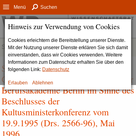
Menü
Suchen
Hinweis zur Verwendung von Cookies
Cookies erleichtern die Bereitstellung unserer Dienste.
SERVICE
Mit der Nutzung unserer Dienste erklären Sie sich damit
einverstanden, dass wir Cookies verwenden. Weitere
Informationen zum Datenschutz erhalten Sie über den
Stellungnahme zur Feststellung der
folgenden Link:
Datenschutz
Gleichwertigkeit der Abschlüsse der
Erlauben
Ablehnen
Berufsakademie Berlin im Sinne des
Beschlusses der
Kultusministerkonferenz vom
19.9.1995 (Drs. 2566-96), Mai
1996