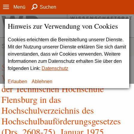
Menü
Suchen
Hinweis zur Verwendung von Cookies
Cookies erleichtern die Bereitstellung unserer Dienste.
SERVICE
Mit der Nutzung unserer Dienste erklären Sie sich damit
einverstanden, dass wir Cookies verwenden. Weitere
Informationen zum Datenschutz erhalten Sie über den
Stellungnahme des
folgenden Link:
Datenschutz
Wissenschaftsrates zur Aufnahme
Erlauben
Ablehnen
der Technischen Hochschule
Flensburg in das
Hochschulverzeichnis des
Hochschulbauförderungsgesetzes
(Drs. 2608-75), Januar 1975