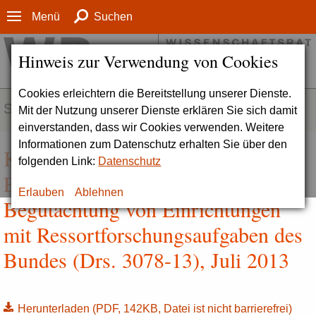
Menü
Suchen
Hinweis zur Verwendung von Cookies
Cookies erleichtern die Bereitstellung unserer Dienste.
SERVICE
Mit der Nutzung unserer Dienste erklären Sie sich damit
einverstanden, dass wir Cookies verwenden. Weitere
Informationen zum Datenschutz erhalten Sie über den
Kriterien des
folgenden Link:
Datenschutz
Evaluationsausschusses für die
Erlauben
Ablehnen
Begutachtung von Einrichtungen
mit Ressortforschungsaufgaben des
Bundes (Drs. 3078-13), Juli 2013
Herunterladen
(PDF, 142KB, Datei ist nicht barrierefrei)