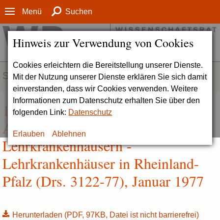
Menü
Suchen
Hinweis zur Verwendung von Cookies
Cookies erleichtern die Bereitstellung unserer Dienste.
SERVICE
Mit der Nutzung unserer Dienste erklären Sie sich damit
einverstanden, dass wir Cookies verwenden. Weitere
Informationen zum Datenschutz erhalten Sie über den
10. Empfehlung zu
folgenden Link:
Datenschutz
Ausbaumaßnahmen an
Erlauben
Ablehnen
Lehrkrankenhäusern -
Lehrkrankenhäuser in Rheinland-
Pfalz (Drs. 3122-77), Januar 1977
Herunterladen
(PDF, 97KB, Datei ist nicht barrierefrei)