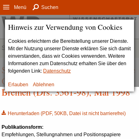
Menü
Suchen
Hinweis zur Verwendung von Cookies
Cookies erleichtern die Bereitstellung unserer Dienste.
SERVICE
Mit der Nutzung unserer Dienste erklären Sie sich damit
einverstanden, dass wir Cookies verwenden. Weitere
Informationen zum Datenschutz erhalten Sie über den
Stellungnahme zur Forschungsstelle
folgenden Link:
Datenschutz
Osteuropa an der Universität
Erlauben
Ablehnen
Bremen (Drs. 3561-98), Mai 1998
Herunterladen
(PDF, 50KB, Datei ist nicht barrierefrei)
Publikationsform:
Empfehlungen, Stellungnahmen und Positionspapiere