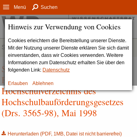
Menü
Suchen
Hinweis zur Verwendung von Cookies
Cookies erleichtern die Bereitstellung unserer Dienste.
SERVICE
Mit der Nutzung unserer Dienste erklären Sie sich damit
einverstanden, dass wir Cookies verwenden. Weitere
Informationen zum Datenschutz erhalten Sie über den
Stellungnahme zur Aufnahme der
folgenden Link:
Datenschutz
Fachhochschule Neu-Ulm in das
Erlauben
Ablehnen
Hochschulverzeichnis des
Hochschulbauförderungsgesetzes
(Drs. 3565-98), Mai 1998
Herunterladen
(PDF, 1MB, Datei ist nicht barrierefrei)