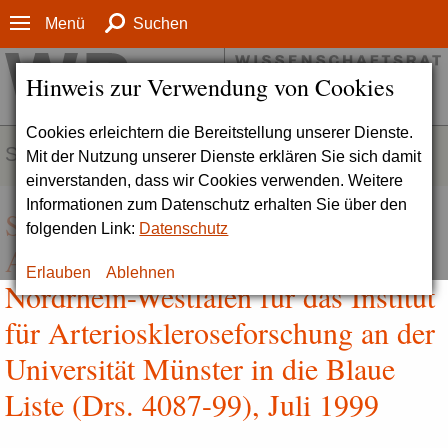
Menü
Suchen
Hinweis zur Verwendung von Cookies
Cookies erleichtern die Bereitstellung unserer Dienste.
SERVICE
Mit der Nutzung unserer Dienste erklären Sie sich damit
einverstanden, dass wir Cookies verwenden. Weitere
Informationen zum Datenschutz erhalten Sie über den
Stellungnahme zum
folgenden Link:
Datenschutz
Aufnahmeantrag des Landes
Erlauben
Ablehnen
Nordrhein-Westfalen für das Institut
für Arterioskleroseforschung an der
Universität Münster in die Blaue
Liste (Drs. 4087-99), Juli 1999