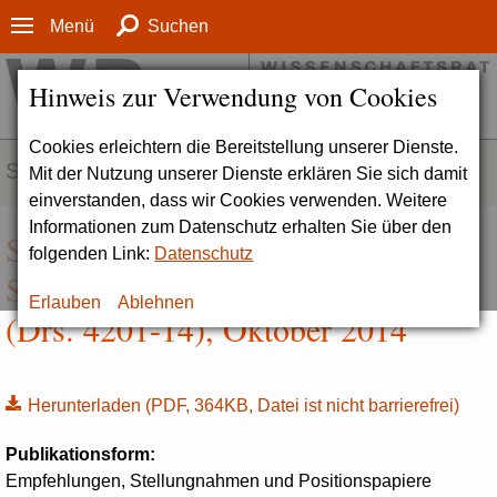
Menü
Suchen
Hinweis zur Verwendung von Cookies
Cookies erleichtern die Bereitstellung unserer Dienste.
SERVICE
Mit der Nutzung unserer Dienste erklären Sie sich damit
einverstanden, dass wir Cookies verwenden. Weitere
Informationen zum Datenschutz erhalten Sie über den
Stellungnahme zum Bundesamt für
folgenden Link:
Datenschutz
Strahlenschutz (BfS), Salzgitter
Erlauben
Ablehnen
(Drs. 4201-14), Oktober 2014
Herunterladen
(PDF, 364KB, Datei ist nicht barrierefrei)
Publikationsform:
Empfehlungen, Stellungnahmen und Positionspapiere