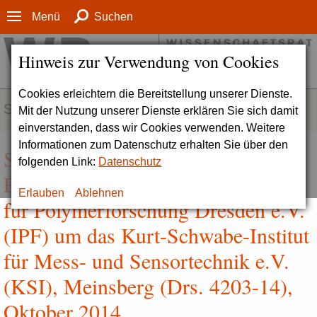
Menü
Suchen
Hinweis zur Verwendung von Cookies
Cookies erleichtern die Bereitstellung unserer Dienste.
SERVICE
Mit der Nutzung unserer Dienste erklären Sie sich damit
einverstanden, dass wir Cookies verwenden. Weitere
Informationen zum Datenschutz erhalten Sie über den
Stellungnahme zur strategischen
folgenden Link:
Datenschutz
Erweiterung des Leibniz-Instituts
Erlauben
Ablehnen
für Polymerforschung Dresden e.V.
(IPF) um das Kurt-Schwabe-Institut
für Mess- und Sensortechnik e.V.
(KSI), Meinsberg (Drs. 4203-14),
Oktober 2014