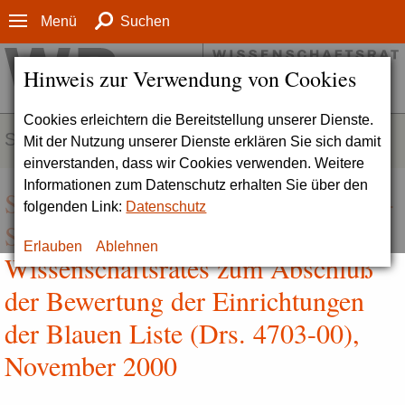
Menü
Suchen
Hinweis zur Verwendung von Cookies
Cookies erleichtern die Bereitstellung unserer Dienste.
SERVICE
Mit der Nutzung unserer Dienste erklären Sie sich damit
einverstanden, dass wir Cookies verwenden. Weitere
Informationen zum Datenschutz erhalten Sie über den
Systemevaluation der Blauen Liste -
folgenden Link:
Datenschutz
Stellungnahme des
Erlauben
Ablehnen
Wissenschaftsrates zum Abschluß
der Bewertung der Einrichtungen
der Blauen Liste (Drs. 4703-00),
November 2000