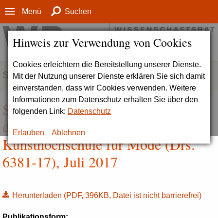
Menü
Suchen
Hinweis zur Verwendung von Cookies
Cookies erleichtern die Bereitstellung unserer Dienste.
SERVICE
Mit der Nutzung unserer Dienste erklären Sie sich damit
einverstanden, dass wir Cookies verwenden. Weitere
Informationen zum Datenschutz erhalten Sie über den
Stellungnahme zur Akkreditierung
folgenden Link:
Datenschutz
der ESMOD Berlin - Internationale
Erlauben
Ablehnen
Kunsthochschule für Mode (Drs.
6381-17), Juli 2017
Herunterladen
(PDF, 396KB, Datei ist nicht barrierefrei)
Publikationsform: