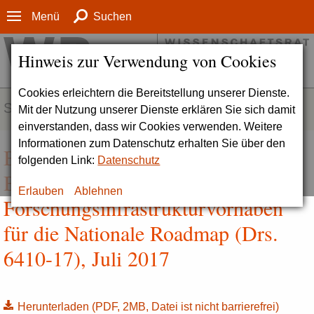
Menü
Suchen
Hinweis zur Verwendung von Cookies
Cookies erleichtern die Bereitstellung unserer Dienste.
SERVICE
Mit der Nutzung unserer Dienste erklären Sie sich damit
einverstanden, dass wir Cookies verwenden. Weitere
Informationen zum Datenschutz erhalten Sie über den
Bericht zur wissenschaftsgeleiteten
folgenden Link:
Datenschutz
Bewertung umfangreicher
Erlauben
Ablehnen
Forschungsinfrastrukturvorhaben
für die Nationale Roadmap (Drs.
6410-17), Juli 2017
Herunterladen
(PDF, 2MB, Datei ist nicht barrierefrei)