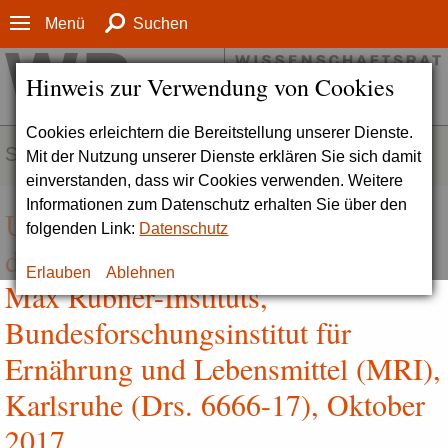
Menü
Suchen
Hinweis zur Verwendung von Cookies
Cookies erleichtern die Bereitstellung unserer Dienste.
SERVICE
Mit der Nutzung unserer Dienste erklären Sie sich damit
einverstanden, dass wir Cookies verwenden. Weitere
Informationen zum Datenschutz erhalten Sie über den
Umsetzung der Empfehlungen aus
folgenden Link:
Datenschutz
der zurückliegenden Evaluation des
Erlauben
Ablehnen
Max Rubner-Instituts,
Bundesforschungsinstitut für
Ernährung und Lebensmittel (MRI),
Karlsruhe (Drs. 6666-17), Oktober
2017