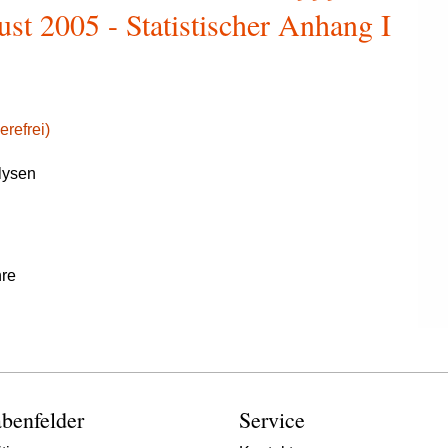
st 2005 - Statistischer Anhang I
erefrei)
lysen
hre
benfelder
Service