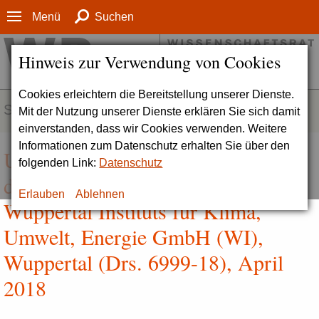
Menü
Suchen
Hinweis zur Verwendung von Cookies
Cookies erleichtern die Bereitstellung unserer Dienste.
SERVICE
Mit der Nutzung unserer Dienste erklären Sie sich damit
einverstanden, dass wir Cookies verwenden. Weitere
Informationen zum Datenschutz erhalten Sie über den
Umsetzung der Empfehlungen aus
folgenden Link:
Datenschutz
der zurückliegenden Evaluation des
Erlauben
Ablehnen
Wuppertal Instituts für Klima,
Umwelt, Energie GmbH (WI),
Wuppertal (Drs. 6999-18), April
2018