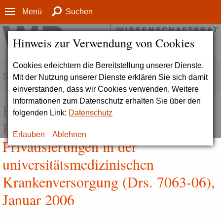
Menü
Suchen
Hinweis zur Verwendung von Cookies
Cookies erleichtern die Bereitstellung unserer Dienste.
SERVICE
Mit der Nutzung unserer Dienste erklären Sie sich damit
einverstanden, dass wir Cookies verwenden. Weitere
Informationen zum Datenschutz erhalten Sie über den
Empfehlungen zu Public Private
folgenden Link:
Datenschutz
Partnerships (PPP) und
Erlauben
Ablehnen
Privatisierungen in der
universitätsmedizinischen
Krankenversorgung (Drs. 7063-06),
Januar 2006