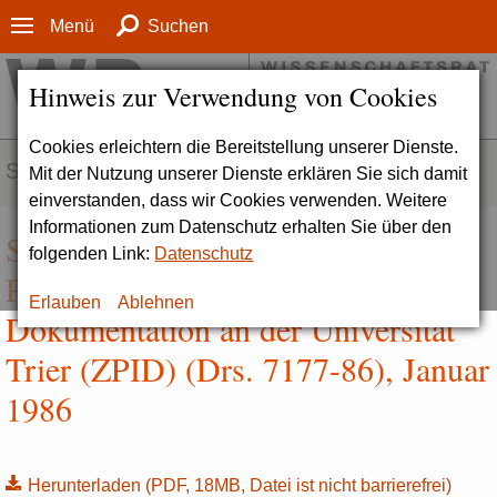
Menü
Suchen
Hinweis zur Verwendung von Cookies
Cookies erleichtern die Bereitstellung unserer Dienste.
SERVICE
Mit der Nutzung unserer Dienste erklären Sie sich damit
einverstanden, dass wir Cookies verwenden. Weitere
Informationen zum Datenschutz erhalten Sie über den
Stellungnahme zur Zentralstelle für
folgenden Link:
Datenschutz
Psychologische Information und
Erlauben
Ablehnen
Dokumentation an der Universität
Trier (ZPID) (Drs. 7177-86), Januar
1986
Herunterladen
(PDF, 18MB, Datei ist nicht barrierefrei)