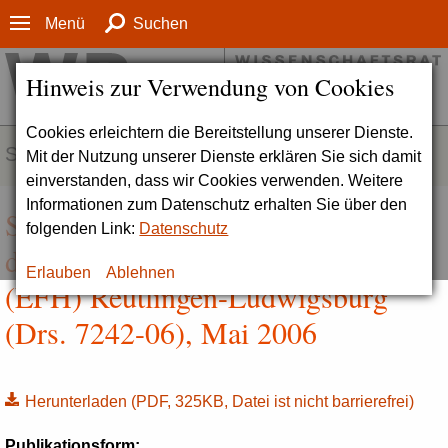
Menü
Suchen
Hinweis zur Verwendung von Cookies
Cookies erleichtern die Bereitstellung unserer Dienste.
SERVICE
Mit der Nutzung unserer Dienste erklären Sie sich damit
einverstanden, dass wir Cookies verwenden. Weitere
Informationen zum Datenschutz erhalten Sie über den
Stellungnahme zur Akkreditierung
folgenden Link:
Datenschutz
der Evangelischen Fachhochschule
Erlauben
Ablehnen
(EFH) Reutlingen-Ludwigsburg
(Drs. 7242-06), Mai 2006
Herunterladen
(PDF, 325KB, Datei ist nicht barrierefrei)
Publikationsform: