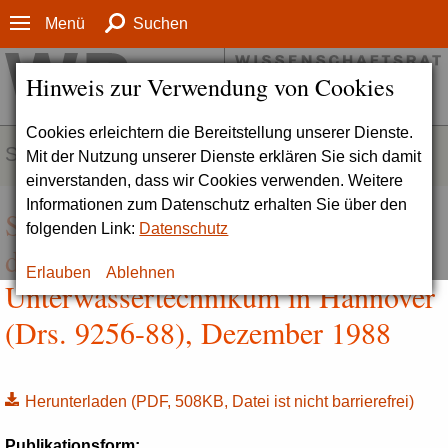
Menü
Suchen
Hinweis zur Verwendung von Cookies
Cookies erleichtern die Bereitstellung unserer Dienste.
SERVICE
Mit der Nutzung unserer Dienste erklären Sie sich damit
einverstanden, dass wir Cookies verwenden. Weitere
Informationen zum Datenschutz erhalten Sie über den
Stellungnahme zu den Planungen
folgenden Link:
Datenschutz
des Landes Niedersachsen für ein
Erlauben
Ablehnen
Unterwassertechnikum in Hannover
(Drs. 9256-88), Dezember 1988
Herunterladen
(PDF, 508KB, Datei ist nicht barrierefrei)
Publikationsform: