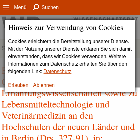
Menü
Suchen
Hinweis zur Verwendung von Cookies
Cookies erleichtern die Bereitstellung unserer Dienste.
SERVICE
Mit der Nutzung unserer Dienste erklären Sie sich damit
einverstanden, dass wir Cookies verwenden. Weitere
Informationen zum Datenschutz erhalten Sie über den
Empfehlungen zu den Agrar-,
folgenden Link:
Datenschutz
Gartenbau-, Forst-, Haushalts- und
Erlauben
Ablehnen
Ernährungswissenschaften sowie zu
Lebensmitteltechnologie und
Veterinärmedizin an den
Hochschulen der neuen Länder und
in Berlin (Drs. 327-91), in: