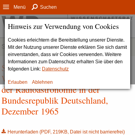
Menü
Suchen
Hinweis zur Verwendung von Cookies
Cookies erleichtern die Bereitstellung unserer Dienste.
SERVICE
Mit der Nutzung unserer Dienste erklären Sie sich damit
einverstanden, dass wir Cookies verwenden. Weitere
Informationen zum Datenschutz erhalten Sie über den
Stellungnahme des
folgenden Link:
Datenschutz
Wissenschaftsrates zur Förderung
Erlauben
Ablehnen
der Radioastronomie in der
Bundesrepublik Deutschland,
Dezember 1965
Herunterladen
(PDF, 219KB, Datei ist nicht barrierefrei)