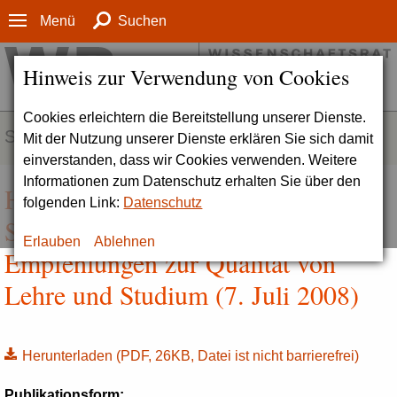
Menü
Suchen
Hinweis zur Verwendung von Cookies
Cookies erleichtern die Bereitstellung unserer Dienste.
SERVICE
Mit der Nutzung unserer Dienste erklären Sie sich damit
einverstanden, dass wir Cookies verwenden. Weitere
Informationen zum Datenschutz erhalten Sie über den
Hintergrundinformationen:
folgenden Link:
Datenschutz
Statistische Angaben zu den
Erlauben
Ablehnen
Empfehlungen zur Qualität von
Lehre und Studium (7. Juli 2008)
Herunterladen
(PDF, 26KB, Datei ist nicht barrierefrei)
Publikationsform: