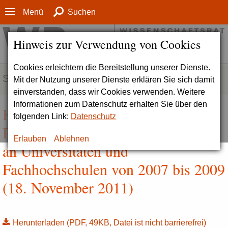
Menü
Suchen
Hinweis zur Verwendung von Cookies
Cookies erleichtern die Bereitstellung unserer Dienste.
SERVICE
Mit der Nutzung unserer Dienste erklären Sie sich damit
einverstanden, dass wir Cookies verwenden. Weitere
Informationen zum Datenschutz erhalten Sie über den
Hintergrundinformation zur
folgenden Link:
Datenschutz
Entwicklung der Fachstudiendauer
Erlauben
Ablehnen
an Universitäten und
Fachhochschulen von 2007 bis 2009
(18. November 2011)
Herunterladen
(PDF, 49KB, Datei ist nicht barrierefrei)