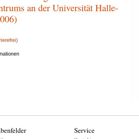
ntrums an der Universität Halle-
2006)
ierefrei)
rmationen
benfelder
Service