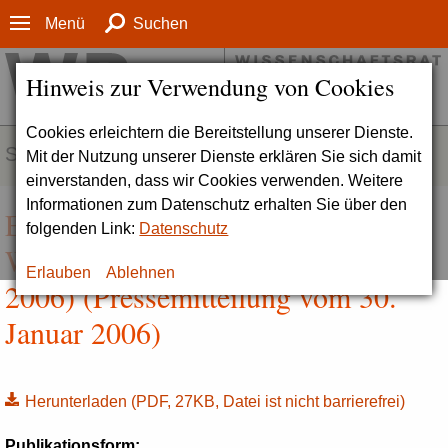
Menü
Suchen
Hinweis zur Verwendung von Cookies
Cookies erleichtern die Bereitstellung unserer Dienste.
SERVICE
Mit der Nutzung unserer Dienste erklären Sie sich damit
einverstanden, dass wir Cookies verwenden. Weitere
Informationen zum Datenschutz erhalten Sie über den
Ergebnisse der Wintersitzungen des
folgenden Link:
Datenschutz
Wissenschaftsrats (25. - 27. Januar
Erlauben
Ablehnen
2006) (Pressemitteilung vom 30.
Januar 2006)
Herunterladen
(PDF, 27KB, Datei ist nicht barrierefrei)
Publikationsform: