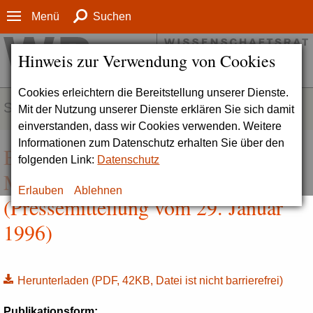
Menü
Suchen
Hinweis zur Verwendung von Cookies
Cookies erleichtern die Bereitstellung unserer Dienste.
SERVICE
Mit der Nutzung unserer Dienste erklären Sie sich damit
einverstanden, dass wir Cookies verwenden. Weitere
Informationen zum Datenschutz erhalten Sie über den
Bundespräsident berief neue
folgenden Link:
Datenschutz
Mitglieder in den Wissenschaftsrat
Erlauben
Ablehnen
(Pressemitteilung vom 29. Januar
1996)
Herunterladen
(PDF, 42KB, Datei ist nicht barrierefrei)
Publikationsform: