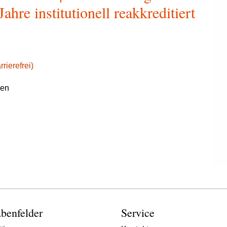
hre institutionell reakkreditiert
rierefrei)
gen
benfelder
Service