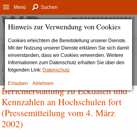
Menü
Suchen
Hinweis zur Verwendung von Cookies
Cookies erleichtern die Bereitstellung unserer Dienste.
SERVICE
Mit der Nutzung unserer Dienste erklären Sie sich damit
einverstanden, dass wir Cookies verwenden. Weitere
Informationen zum Datenschutz erhalten Sie über den
Geschäftsstelle des
folgenden Link:
Datenschutz
Wissenschaftsrates setzt
Erlauben
Ablehnen
Berichterstattung zu Eckdaten und
Kennzahlen an Hochschulen fort
(Pressemitteilung vom 4. März
2002)