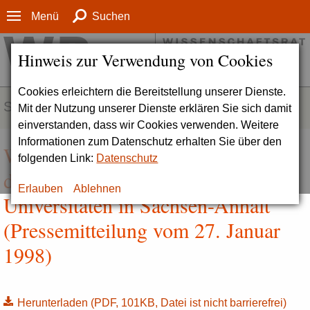
Menü
Suchen
Hinweis zur Verwendung von Cookies
Cookies erleichtern die Bereitstellung unserer Dienste.
SERVICE
Mit der Nutzung unserer Dienste erklären Sie sich damit
einverstanden, dass wir Cookies verwenden. Weitere
Informationen zum Datenschutz erhalten Sie über den
Wissenschaftsrat würdigt Stärkung
folgenden Link:
Datenschutz
der Naturwissenschaften an den
Erlauben
Ablehnen
Universitäten in Sachsen-Anhalt
(Pressemitteilung vom 27. Januar
1998)
Herunterladen
(PDF, 101KB, Datei ist nicht barrierefrei)